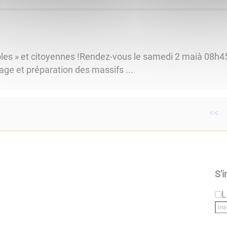
oles » et citoyennes !Rendez-vous le samedi 2 maià 08h45
ge et préparation des massifs ...
<<
S'i
L