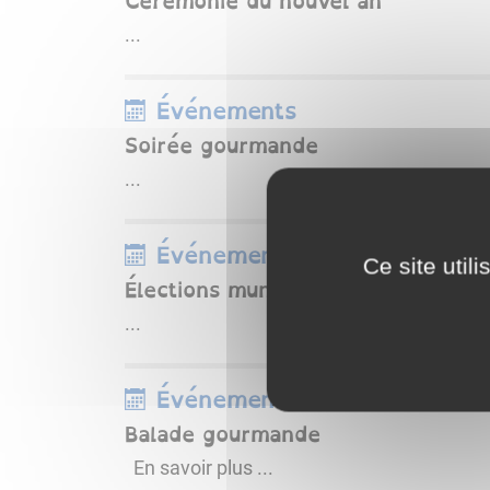
Cérémonie du nouvel an
...
Événements
Soirée gourmande
...
Événements
Ce site util
Élections municipales
...
Événements
Balade gourmande
En savoir plus ...