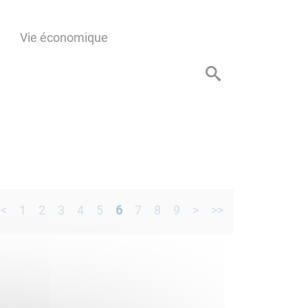
Vie économique
<
1
2
3
4
5
6
7
8
9
>
>>