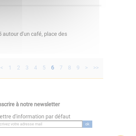
 autour d'un café, place des
<
1
2
3
4
5
6
7
8
9
>
>>
nscrire à notre newsletter
ettre d'information par défaut
ok