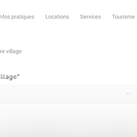
Infos pratiques
Locations
Services
Tourisme
re village
illage
"
<<