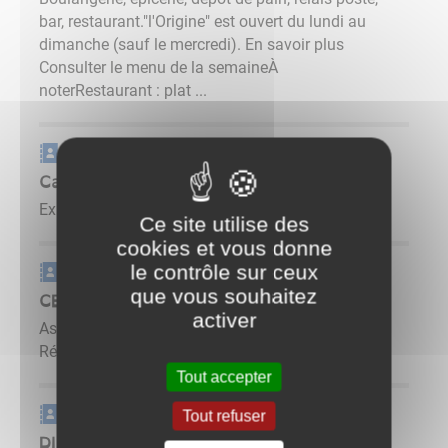
bar, restaurant."l'Origine" est ouvert du lundi au
dimanche (sauf le mercredi). En savoir plus
Consulter le menu de la semaineÀ
noterRestaurant : plat ...
Carnet d'adresse
Cabinet BERNARD
Expertise comptable ...
Ce site utilise des
cookies et vous donne
Carnet d'adresse
le contrôle sur ceux
que vous souhaitez
CER France BFC
activer
Association de Gestion et de Comptabilité de la
Région Bourgogne Franche-Comté ...
Tout accepter
Carnet d'adresse
Tout refuser
DIJON Céréales