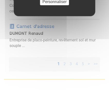
Personnaliser
Coopérative agricole https://www.dijon-
cereales.fr/ ...
Carnet d'adresse
DUMONT Renaud
Entreprise de placo-peinture, revêtement sol et mur
souple ...
1
2
3
4
5
>
>>