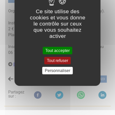
Associations
Ce site utilise des
Organisé par le foyer rural (salle des fêtes de Darcey).
cookies et vous donne
Installation des stands : 8h00 à 9h00
le contrôle sur ceux
2 € la table (fournie)
que vous souhaitez
Places limitées
activer
Inscriptions auprès de Mme Anne-Laure DUMONT au
Tout accepter
06 77 44 67 48
Tout refuser
En savoir plus
Personnaliser
Retour à la liste des évènements
07 novembre 2023
Partagez
sur :