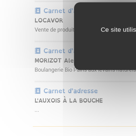
Carnet d'adresse
LOCAVOR
Ce site util
Vente de produits locaux, frais et de qualité
Carnet d'adresse
MORIZOT Alexandre
Boulangerie Bio Pains aux levains naturels
Carnet d'adresse
L'AUXOIS À LA BOUCHE
...