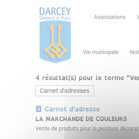
Lien
Lien
Lien
Lien
Panneau de gestion des cookies
d'accès
d'accès
d'accès
d'accès
Associations
rapide
rapide
rapide
rapide
au
au
à
au
menu
contenu
la
pied
principal
recherche
de
Vie municipale
Not
page
4
résultat(s) pour le terme "
Ve
Carnet d'adresses
Carnet d'adresse
LA MARCHANDE DE COULEURS
Vente de produits pour la peinture décorativ