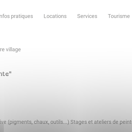
Infos pratiques
Locations
Services
Tourisme
re village
nte
"
e (pigments, chaux, outils...) Stages et ateliers de peintu