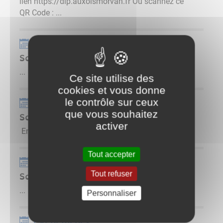
lien https://dlp.auxoismorvan.fr Ou scannez ce
QR Code : ...
Événements
Soirée costumes et jeux
...
Ce site utilise des
cookies et vous donne
Événements
le contrôle sur ceux
que vous souhaitez
Soirée déguisée
activer
En savoir plus ...
Tout accepter
Événements
Tout refuser
Soirée Tartiflette
...
Personnaliser
Événements