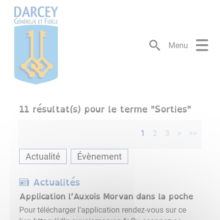
Lien
Lien
Lien
Lien
Panneau de gestion des cookies
d'accès
d'accès
d'accès
d'accès
rapide
rapide
rapide
rapide
au
au
à
au
Menu
menu
contenu
la
pied
principal
recherche
de
page
11
résultat(s) pour le terme "
Sorties
"
1
2
3
>
>>
Actualité
Évènement
Actualités
Application l’Auxois Morvan dans la poche
Pour télécharger l'application rendez-vous sur ce