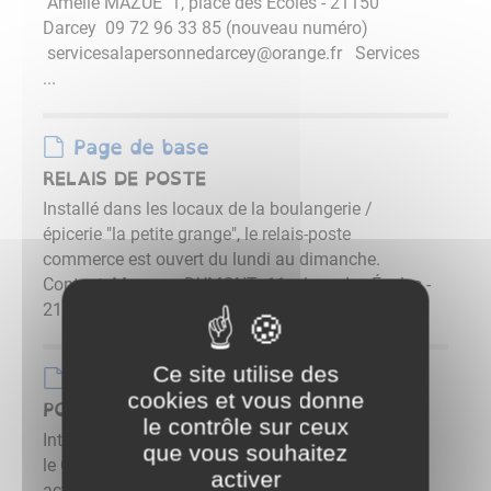
Amélie MAZUÉ 1, place des Écoles - 21150
Darcey 09 72 96 33 85 (nouveau numéro)
servicesalapersonnedarcey@orange.fr Services
...
Page de base
RELAIS DE POSTE
Installé dans les locaux de la boulangerie /
épicerie "la petite grange", le relais-poste
commerce est ouvert du lundi au dimanche.
Contact Maureen DUMONT 11, place des Écoles -
21150 ...
Ce site utilise des
Page de base
cookies et vous donne
POMPIERS
le contrôle sur ceux
Intégré au corps départemental depuis mai 2011,
que vous souhaitez
le Centre de Première Intervention compte
activer
actuellement 12 membres actifs. route de Dijon -