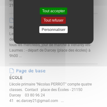
21150 Darcey 18 ou 112 Composition ...
Tout accepter
Page de base
Tout refuser
MARCHÉ
Personnaliser
Le marché a lieu le jeudi à partir de 17h00 place
des écoles. Un service de transport est organisé
tous les mercredis, jour de marché à Venarey-les-
Laumes : - départ de Darcey (place des écoles) à
9h00 ...
Page de base
ÉCOLE
L'école primaire "Nicolas PERROT" compte quatre
classes. Contact place des Écoles - 21150
Darcey 03 80 96 24
41 ec.darcey21@gmail.com ...