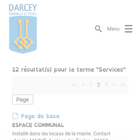
Lien
Lien
Lien
Lien
Panneau de gestion des cookies
d'accès
d'accès
d'accès
d'accès
rapide
rapide
rapide
rapide
au
au
à
au
Menu
menu
contenu
la
pied
principal
recherche
de
page
12
résultat(s) pour le terme "
Services
"
<<
<
1
2
3
>
>>
Page
Page de base
ESPACE COMMUNAL
Installé dans les locaux de la mairie. Contact