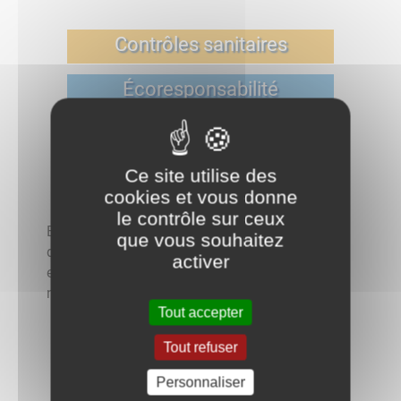
Contrôles sanitaires
Écoresponsabilité
Facturation
Ce site utilise des
Rentabilité réseau
cookies et vous donne
le contrôle sur ceux
En suivant ce lien, vous accéderez aux résultats
que vous souhaitez
des dernières analyses du contrôle sanitaire des
activer
eaux destinées à la consommation humaine de
notre commune.
Tout accepter
Tout refuser
Personnaliser