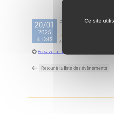
Ce site util
Passage de la Milo Mob
20/01
2025
Jusqu'au
20/01/25 à 16:00
à 13:45
Services
En savoir plus
.
Retour à la liste des évènements