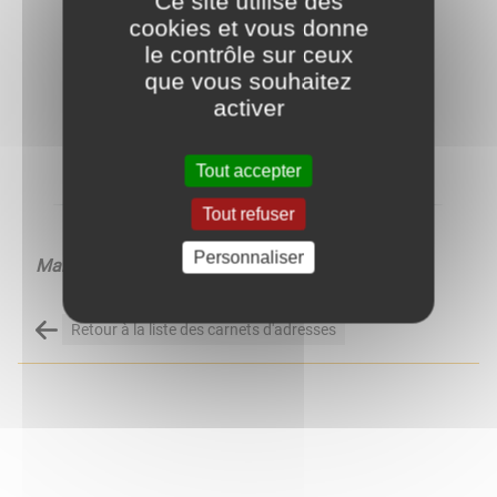
Ce site utilise des
cookies et vous donne
le contrôle sur ceux
que vous souhaitez
activer
Tout accepter
Tout refuser
Personnaliser
Maintenance, reconstruction de machines-outils
Retour à la liste des carnets d'adresses