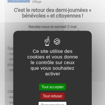
Village
C’est le retour des demi-journées «
bénévoles » et citoyennes !
Rendez-vous le samedi 2 mai
à 08h45 autour d'un café, place des Écoles
Également au programme :
Ce site utilise des
- nettoyage et préparation des massifs ;
cookies et vous donne
- aménagement extérieur du logement communal 3
le contrôle sur ceux
places des écoles ;
que vous souhaitez
- nettoyage après coupe d'arbres du site de la Douix.
activer
Tout accepter
CALENDRIER DE LA SAISON
Tout refuser
- samedi 2 mai (matin)
- samedi 30 mai (matin)