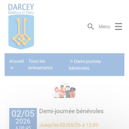
Lien
Lien
Lien
Lien
Panneau de gestion des cookies
d'accès
d'accès
d'accès
d'accès
rapide
rapide
rapide
rapide
au
au
à
au
Menu
menu
contenu
la
pied
principal
recherche
de
page
Accueil
Tous les
Demi-journée
évènements
bénévoles
Demi-journée bénévoles
02/05
2026
Jusqu'au
02/05/26 à 12:00
à 08:45