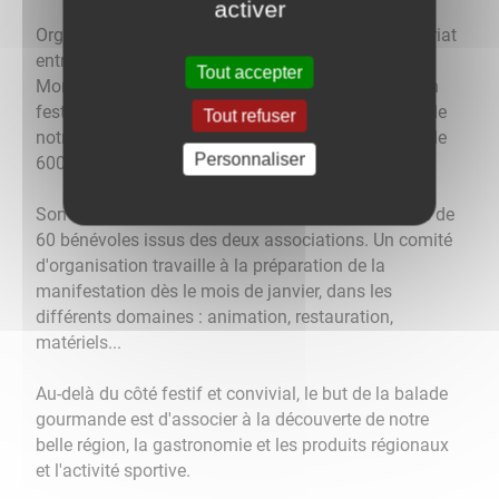
activer
Organisée depuis 2012 sous la forme d'un partenariat
entre le foyer rural de Darcey et le club de foot de
Tout accepter
Montbard/Venarey-les-Laumes, cette manifestation
festive est devenue un évènement incontournable de
Tout refuser
notre région qui rassemble, à chaque édition, plus de
Personnaliser
600 participants !
Son organisation nécessite la mobilisation de plus de
60 bénévoles issus des deux associations. Un comité
d'organisation travaille à la préparation de la
manifestation dès le mois de janvier, dans les
différents domaines : animation, restauration,
matériels...
Au-delà du côté festif et convivial, le but de la balade
gourmande est d'associer à la découverte de notre
belle région, la gastronomie et les produits régionaux
et l'activité sportive.