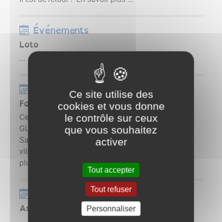
Événements
Loto
...
Événements
Ce site utilise des
Formation taille arbres fruitiers
cookies et vous donne
le contrôle sur ceux
Cette formation, qui aura lieu salle Maurice
que vous souhaitez
GUENEBAUT et proposée par l'association
Samare, est gratuite et ouverte aux habitants du
activer
village. Découvrir cette association En savoir
plus ...
Tout accepter
Tout refuser
Événements
Assemblée générale du foyer rural
Personnaliser
...