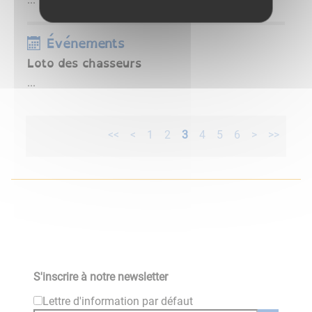
Événements
Loto des chasseurs
...
<<
<
1
2
3
4
5
6
>
>>
S'inscrire à notre newsletter
Lettre d'information par défaut