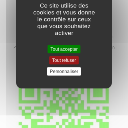
Ce site utilise des
cookies et vous donne
le contrôle sur ceux
que vous souhaitez
activer
Pour télécharger l'application rendez-vous sur ce lien
Tout accepter
https://dlp.auxoismorvan.fr
Tout refuser
Ou scannez ce QR Code :
Personnaliser